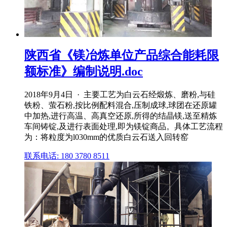
陕西省《镁冶炼单位产品综合能耗限
额标准》编制说明.doc
2018年9月4日 · 主要工艺为白云石经煅炼、磨粉,与硅
铁粉、萤石粉,按比例配料混合,压制成球,球团在还原罐
中加热,进行高温、高真空还原,所得的结晶镁,送至精炼
车间铸锭,及进行表面处理,即为镁锭商品。具体工艺流程
为：将粒度为l030mm的优质白云石送入回转窑
联系电话: 180 3780 8511