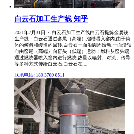
白云石加工生产线 知乎
2021年7月31日 · 白云石加工生产线白云石提炼金属镁
生产线：白云石通过窑尾（高端）溜槽喂入窑内,由于筒
体的倾斜和缓慢的回转,白云石一面沿圆周滚动,一面沿轴
向由窑尾（高端）向窑头（低端）运动；燃料从窑头端
通过燃烧器喷入窑内进行燃烧,热量以辐射、对流、传导
等多种方式传给白云石,白云石在 ...
联系电话: 180 3780 8511