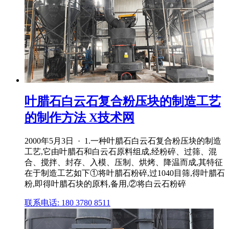
叶腊石白云石复合粉压块的制造工艺
的制作方法 X技术网
2000年5月3日 · 1.一种叶腊石白云石复合粉压块的制造
工艺,它由叶腊石和白云石原料组成,经粉碎、过筛、混
合、搅拌、封存、入模、压制、烘烤、降温而成,其特征
在于制造工艺如下①将叶腊石粉碎,过1040目筛,得叶腊石
粉,即得叶腊石块的原料,备用,②将白云石粉碎
联系电话: 180 3780 8511