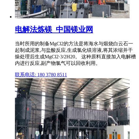
电解法炼镁_中国镁业网
当时所用的制备MgCl2的方法是将海水与煅烧白云石一
起制成泥浆,与盐酸反应,生成氯化镁溶液,将其浓缩并干
燥处理后生成MgCl2·3/2H20。 这种原料直接加入电解槽
内进行反应,副产物氯气可以回收利用。
联系电话: 180 3780 8511