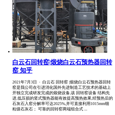
白云石回转窑|煅烧白云石预热器回转
窑 知乎
2021年7月3日 · 白云石 回转窑 |煅烧白云石预热器回转
窑是我公司在引进消化国外先进制造工艺技术的基础上
开独立完成研发完成的煅烧设备,该 回转窑设备 结构先
进,低压损的竖式预热器能有效提高预热效果,经预热后的
石灰石入窑分解率可达2025%,并可直接利用1015mm细
粒级石灰石； 可靠的回转窑两端组合式 ...