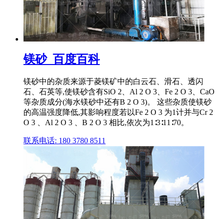
镁砂_百度百科
镁砂中的杂质来源于菱镁矿中的白云石、滑石、透闪
石、石英等,使镁砂含有SiO 2、Al 2 O 3、Fe 2 O 3、CaO
等杂质成分(海水镁砂中还有B 2 O 3)。 这些杂质使镁砂
的高温强度降低,其影响程度若以Fe 2 O 3 为1计并与Cr 2
O 3 、Al 2 O 3 、B 2 O 3 相比,依次为1∶3∶11∶70。
联系电话: 180 3780 8511