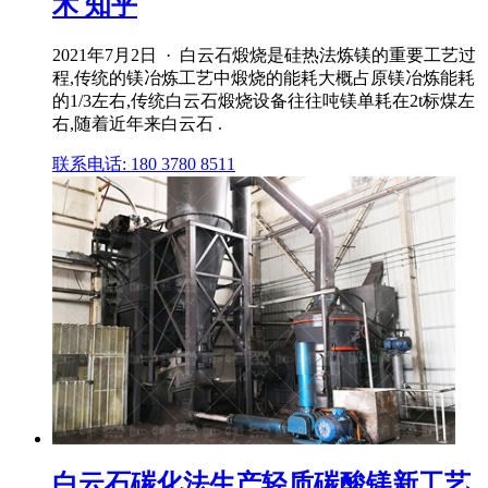
术 知乎
2021年7月2日 · 白云石煅烧是硅热法炼镁的重要工艺过
程,传统的镁冶炼工艺中煅烧的能耗大概占原镁冶炼能耗
的1/3左右,传统白云石煅烧设备往往吨镁单耗在2t标煤左
右,随着近年来白云石 .
联系电话: 180 3780 8511
白云石碳化法生产轻质碳酸镁新工艺