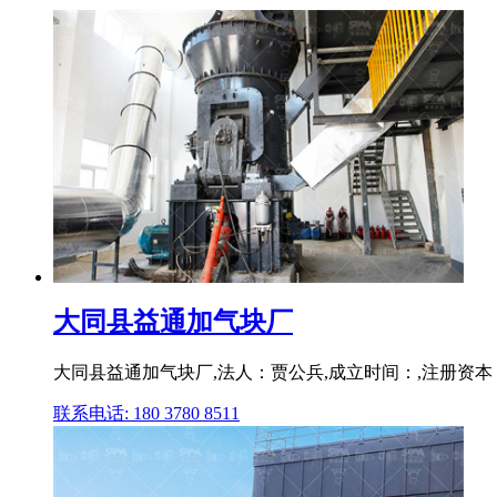
大同县益通加气块厂
大同县益通加气块厂,法人：贾公兵,成立时间：,注册资本
联系电话: 180 3780 8511