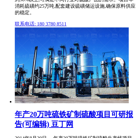
消耗硫磺约25万吨,配套建设硫磺储运设施,确保原料供应
的稳定。
联系电话: 180 3780 8511
年产20万吨硫铁矿制硫酸项目可研报
告(可编辑) 豆丁网