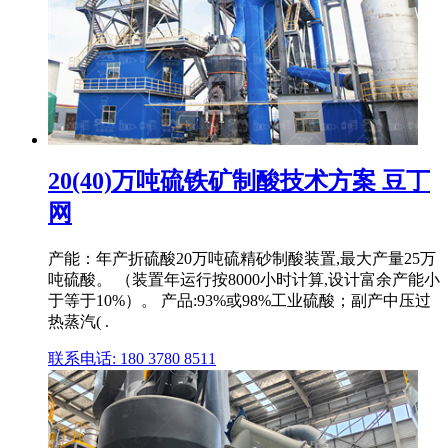
20(40)万吨硫铁矿制酸技术方案 豆丁
网
产能：年产折硫酸20万吨硫精砂制酸装置,最大产量25万
吨硫酸。 （装置年运行按8000小时计算,设计富余产能小
于等于10%）。 产品:93%或98%工业硫酸；副产中压过
热蒸汽( .
联系电话: 180 3780 8511