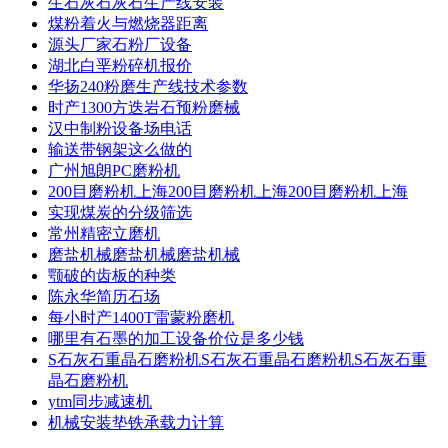
生石灰石灰石生产线安装
煤粉着火与燃烧器距离
源头厂家石粉厂设备
湖北白垩粉碎机报价
华扬240粉磨生产线技术参数
时产1300方迭岩石预粉磨械
汉中制粉设备场电话
输送带钢架这么做的
广州旭朗PC磨粉机
200目磨粉机上海200目磨粉机上海200目磨粉机上海
实现煤炭的分级筛选
常州精密立磨机
磨盐机械磨盐机械磨盐机械
颚破的齿板的种类
陈永华简历石场
每小时产1400T雷蒙粉磨机
哪里有石墨的加工设备价位是多少钱
S石灰石重晶石磨粉机S石灰石重晶石磨粉机S石灰石重
晶石磨粉机
ytm同步减速机
机械安装垫铁承载力计算