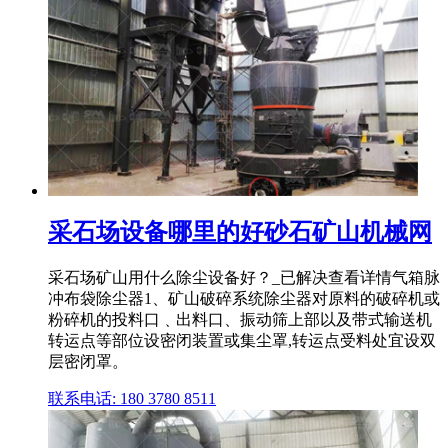
采石场设备哪里的好砂石矿山机械网
采石场矿山用什么除尘设备好？_已解决查看详情气箱脉
冲布袋除尘器1、矿山破碎系统除尘器对原料的破碎机或
粉碎机的投料口﹑出料口、振动筛上部以及带式输送机
转运点等部位设密闭装置或集尘罩,转运点受料处宜设双
层密闭罩。
联系电话: 180 3780 8511