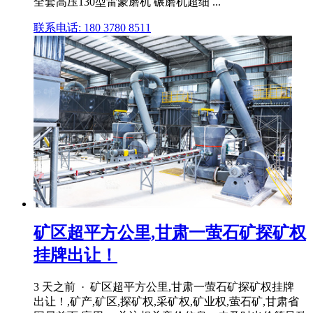
全套高压130型雷蒙磨机 碾磨机超细 ...
联系电话: 180 3780 8511
矿区超平方公里,甘肃一萤石矿探矿权
挂牌出让！
3 天之前 · 矿区超平方公里,甘肃一萤石矿探矿权挂牌
出让！,矿产,矿区,探矿权,采矿权,矿业权,萤石矿,甘肃省