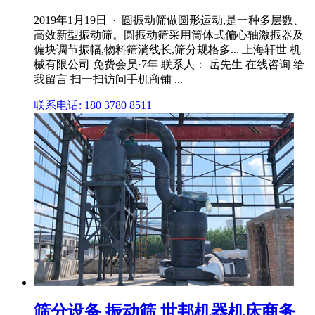
2019年1月19日 · 圆振动筛做圆形运动,是一种多层数、
高效新型振动筛。圆振动筛采用筒体式偏心轴激振器及
偏块调节振幅,物料筛淌线长,筛分规格多... 上海轩世 机
械有限公司 免费会员·7年 联系人： 岳先生 在线咨询 给
我留言 扫一扫访问手机商铺 ...
联系电话: 180 3780 8511
筛分设备 振动筛 世邦机器机床商务