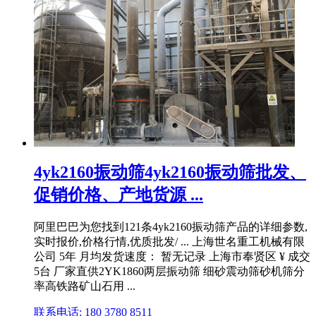
4yk2160振动筛4yk2160振动筛批发、
促销价格、产地货源 ...
阿里巴巴为您找到121条4yk2160振动筛产品的详细参数,
实时报价,价格行情,优质批发/ ... 上海世名重工机械有限
公司 5年 月均发货速度： 暂无记录 上海市奉贤区 ¥ 成交
5台 厂家直供2YK1860两层振动筛 细砂震动筛砂机筛分
率高铁路矿山石用 ...
联系电话: 180 3780 8511