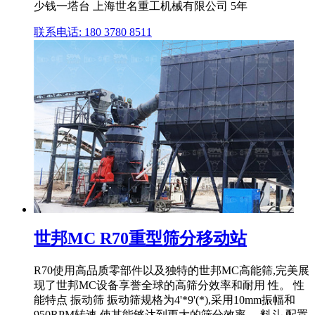
少钱一塔台 上海世名重工机械有限公司 5年
联系电话: 180 3780 8511
世邦MC R70重型筛分移动站
R70使用高品质零部件以及独特的世邦MC高能筛,完美展
现了世邦MC设备享誉全球的高筛分效率和耐用 性。 性
能特点 振动筛 振动筛规格为4'*9'(*),采用10mm振幅和
950RPM转速,使其能够达到更大的筛分效率。 料斗 配置