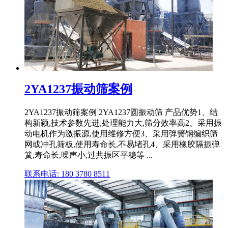
2YA1237振动筛案例
2YA1237振动筛案例 2YA1237圆振动筛 产品优势1、结
构新颖,技术参数先进,处理能力大,筛分效率高2、采用振
动电机作为激振源,使用维修方便3、采用弹簧钢编织筛
网或冲孔筛板,使用寿命长,不易堵孔4、采用橡胶隔振弹
簧,寿命长,噪声小,过共振区平稳等 ...
联系电话: 180 3780 8511