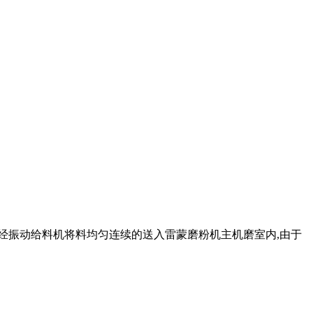
面议 。再经振动给料机将料均匀连续的送入雷蒙磨粉机主机磨室内,由于