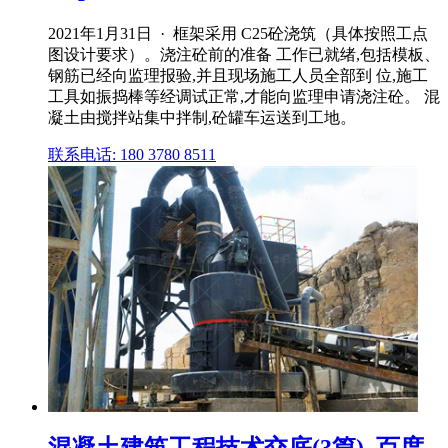
2021年1月31日 · 框架采用 C25砼浇筑（具体按照工点
图设计要求）。浇注砼前的准备 工作已就绪,包括模板、
钢筋已经向监理报验,并且现场施工人员全部到 位,施工
工具如振捣棒等经调试正常,才能向监理申请浇注砼。 混
凝土由搅拌站集中拌制,砼罐车运送到工地。
联系电话: 180 3780 8511
混凝土建筑工程技术交底(3篇)_百度