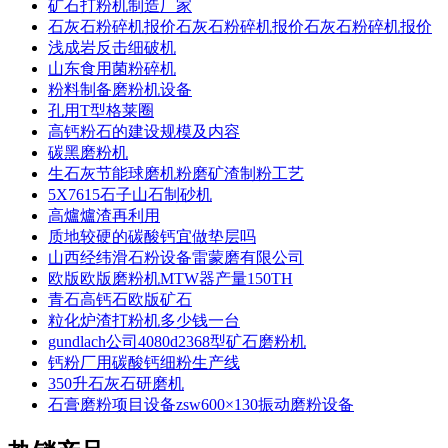
矿石打粉机制造厂家
石灰石粉碎机报价石灰石粉碎机报价石灰石粉碎机报价
浅成岩反击细破机
山东食用菌粉碎机
粉料制备磨粉机设备
孔用T型格莱圈
高钙粉石的建设规模及内容
碳黑磨粉机
生石灰节能球磨机粉磨矿渣制粉工艺
5X7615石子山石制砂机
高爐爐渣再利用
质地较硬的碳酸钙宜做垫层吗
山西经纬滑石粉设备雷蒙磨有限公司
欧版欧版磨粉机MTW器产量150TH
青石高钙石欧版矿石
粒化炉渣打粉机多少钱一台
gundlach公司4080d2368型矿石磨粉机
钙粉厂用碳酸钙细粉生产线
350升石灰石研磨机
石膏磨粉项目设备zsw600×130振动磨粉设备