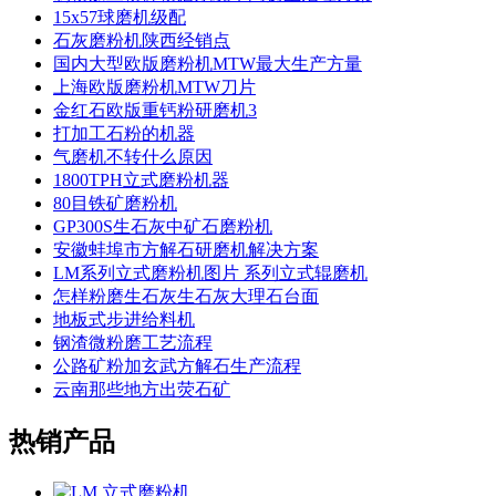
15x57球磨机级配
石灰磨粉机陕西经销点
国内大型欧版磨粉机MTW最大生产方量
上海欧版磨粉机MTW刀片
金红石欧版重钙粉研磨机3
打加工石粉的机器
气磨机不转什么原因
1800TPH立式磨粉机器
80目铁矿磨粉机
GP300S生石灰中矿石磨粉机
安徽蚌埠市方解石研磨机解决方案
LM系列立式磨粉机图片 系列立式辊磨机
怎样粉磨生石灰生石灰大理石台面
地板式步进给料机
钢渣微粉磨工艺流程
公路矿粉加玄武方解石生产流程
云南那些地方出荧石矿
热销产品