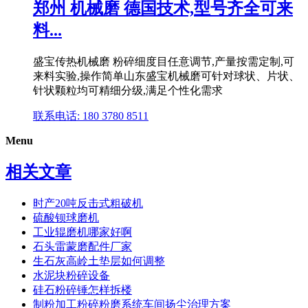
郑州 机械磨 德国技术,型号齐全可来
料...
盛宝传热机械磨 粉碎细度目任意调节,产量按需定制,可
来料实验,操作简单山东盛宝机械磨可针对球状、片状、
针状颗粒均可精细分级,满足个性化需求
联系电话: 180 3780 8511
Menu
相关文章
时产20吨反击式粗破机
硫酸钡球磨机
工业辊磨机哪家好啊
石头雷蒙磨配件厂家
生石灰高岭土垫层如何调整
水泥块粉碎设备
硅石粉碎锤怎样拆楼
制粉加工粉碎粉磨系统车间扬尘治理方案