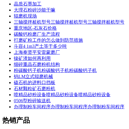
晶质石墨加工
大理石粉碎沙能干嘛
辊磨机现场
三轴搅拌桩机型号三轴搅拌桩机型号三轴搅拌桩机型号
重庆地区-石灰石价格
碳酸钙粉磨厂生产流程
打磨矿粉工作的怎么做到防范措施
斗容4 1m3产土等于多少吨
上海奉贤平安雷蒙磨厂
镍矿渣如何再利用
细碎重晶石磨粉机结构
粉碳酸钙子机粉碳酸钙子机粉碳酸钙子机
钨LM立式辊磨机械
磕石机的进料口挡板
石材颗粒矿石磨粉机
喷精品砂粉设备喷精品砂粉设备喷精品砂粉设备
0506型粉碎输送机
办理制粉车间程序办理制粉车间程序办理制粉车间程序
热销产品