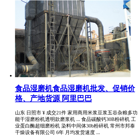
食品湿磨机食品湿磨机批发、促销价
格、产地货源 阿里巴巴
山东 日照市 ¥ 成交21件 家用商用米浆豆浆五谷杂粮多功
能干湿磨粉机透明款磨浆机 ... 食品碳酸钙30B粉碎机 工
业蛋白酶超细磨粉机 染料中间体30b粉碎机 常州市邦泰
干燥设备有限公司 6年 月均发货速度 ...