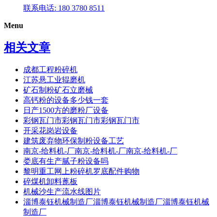
联系电话: 180 3780 8511
Menu
相关文章
成都工程粉碎机
江苏悬工业辊磨机
矿石制粉矿石立磨械
高钙粉的设备多少钱一套
日产1500方的磨粉厂设备
彩钢瓦门市彩钢瓦门市彩钢瓦门市
开采花岗岩设备
建筑废弃物环保制粉设备工艺
南京-给料机-厂南京-给料机-厂南京-给料机-厂
娄底有生产腻子粉设备吗
黎明重工网上粉碎机罗底配件购物
碎煤机卸料蓖板
机械沙生产流水线图片
淄博泰钰机械制造厂淄博泰钰机械制造厂淄博泰钰机械
制造厂