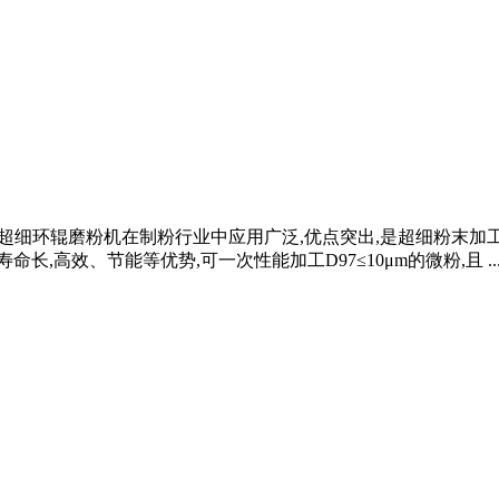
什么？超细环辊磨粉机在制粉行业中应用广泛,优点突出,是超细粉末
,高效、节能等优势,可一次性能加工D97≤10μm的微粉,且 ..