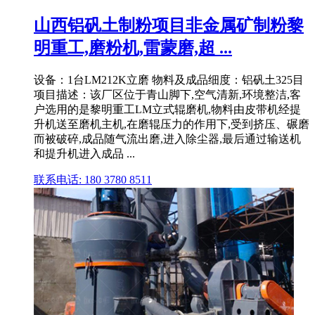
山西铝矾土制粉项目非金属矿制粉黎
明重工,磨粉机,雷蒙磨,超 ...
设备：1台LM212K立磨 物料及成品细度：铝矾土325目
项目描述：该厂区位于青山脚下,空气清新,环境整洁,客
户选用的是黎明重工LM立式辊磨机,物料由皮带机经提
升机送至磨机主机,在磨辊压力的作用下,受到挤压、碾磨
而被破碎,成品随气流出磨,进入除尘器,最后通过输送机
和提升机进入成品 ...
联系电话: 180 3780 8511