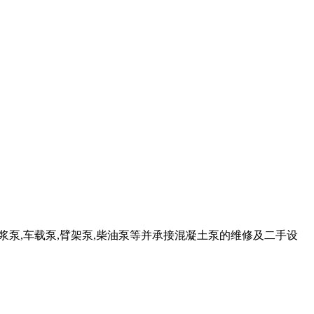
砂浆泵,车载泵,臂架泵,柴油泵等并承接混凝土泵的维修及二手设