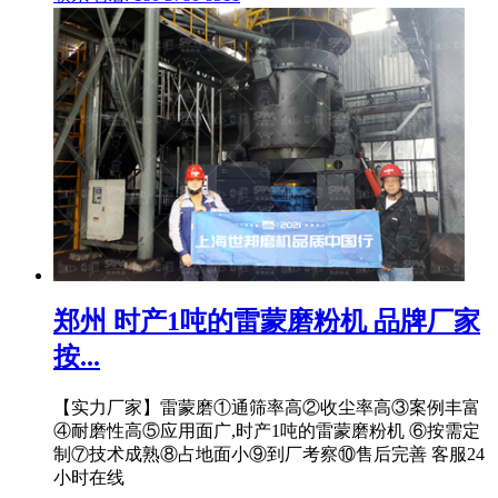
郑州 时产1吨的雷蒙磨粉机 品牌厂家
按...
【实力厂家】雷蒙磨①通筛率高②收尘率高③案例丰富
④耐磨性高⑤应用面广,时产1吨的雷蒙磨粉机 ⑥按需定
制⑦技术成熟⑧占地面小⑨到厂考察⑩售后完善 客服24
小时在线