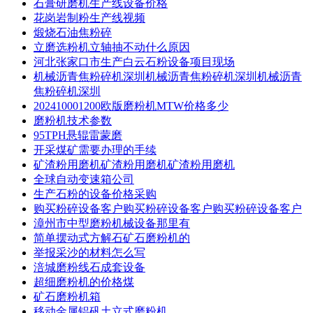
石膏研磨机生产线设备价格
花岗岩制粉生产线视频
煅烧石油焦粉碎
立磨选粉机立轴抽不动什么原因
河北张家口市生产白云石粉设备项目现场
机械沥青焦粉碎机深圳机械沥青焦粉碎机深圳机械沥青
焦粉碎机深圳
202410001200欧版磨粉机MTW价格多少
磨粉机技术参数
95TPH悬辊雷蒙磨
开采煤矿需要办理的手续
矿渣粉用磨机矿渣粉用磨机矿渣粉用磨机
全球自动变速箱公司
生产石粉的设备价格采购
购买粉碎设备客户购买粉碎设备客户购买粉碎设备客户
漳州市中型磨粉机械设备那里有
简单摆动式方解石矿石磨粉机的
举报采沙的材料怎么写
涪城磨粉线石成套设备
超细磨粉机的价格煤
矿石磨粉机箱
移动金属铝矾土立式磨粉机