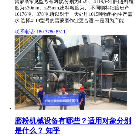
雷蒙磨常见型号有两款,分别为4525、4119,它们的进料粒
度为≤30mm、≤25mm,出料粒度为、,不同物料细度班产
16176吨、878吨,所以对于一天处理1015吨物料的生产需
求,选择4119型号的雷蒙磨作业更合适,一是因为产能
联系电话: 180 3780 8511
磨粉机械设备有哪些？适用对象分别
是什么？ 知乎