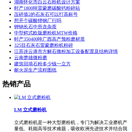
湖南怀化市白云石粉机设计方案
时产1800吨雷蒙磨碳酸钙粉碎站
压碎值2的石灰石可以打高标号
想开个碳酸锂钢厂行吗
钾钠长石中所含杂质
中型鳄式欧版磨粉机MTW价格
时产350400吨广西高产预粉磨材质
325目石灰石雷蒙磨粉机粉碎
江苏连云港市方解石微粉加工设备配置及结构详情
云南楚雄微粉磨
建筑回填石粉多少钱一立方
耐火泥生产流程图纸
热销产品
LM 立式磨粉机
立式磨粉机是一种大型磨粉机，专门为解决工业磨机产
量低、耗能高等技术难题，吸收欧洲先进技术并结合我