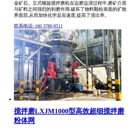
金矿石。立式螺旋搅拌磨机在边磨边浸过程中,磨矿介质
与矿料之间强烈的剥磨作用,破坏了物料颗粒表面的扩散
界面层,从而加快化学反应速度,提高了浸出率。
联系电话: 180 3780 8511
搅拌磨LXJM1000型高效超细搅拌磨
粉体网