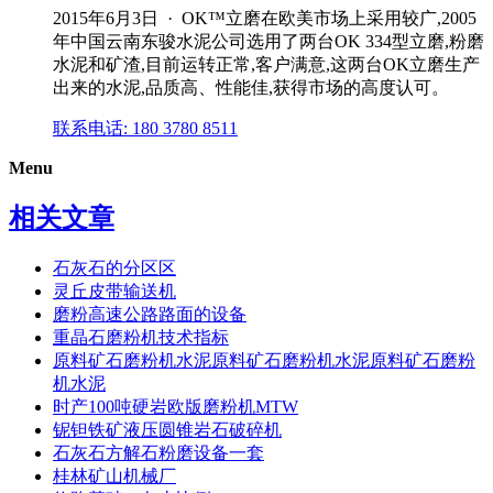
2015年6月3日 · OK™立磨在欧美市场上采用较广,2005
年中国云南东骏水泥公司选用了两台OK 334型立磨,粉磨
水泥和矿渣,目前运转正常,客户满意,这两台OK立磨生产
出来的水泥,品质高、性能佳,获得市场的高度认可。
联系电话: 180 3780 8511
Menu
相关文章
石灰石的分区区
灵丘皮带输送机
磨粉高速公路路面的设备
重晶石磨粉机技术指标
原料矿石磨粉机水泥原料矿石磨粉机水泥原料矿石磨粉
机水泥
时产100吨硬岩欧版磨粉机MTW
铌钽铁矿液压圆锥岩石破碎机
石灰石方解石粉磨设备一套
桂林矿山机械厂