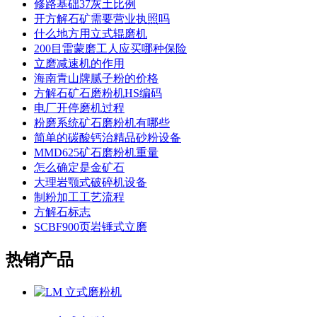
修路基础37灰土比例
开方解石矿需要营业执照吗
什么地方用立式辊磨机
200目雷蒙磨工人应买哪种保险
立磨减速机的作用
海南青山牌腻子粉的价格
方解石矿石磨粉机HS编码
电厂开停磨机过程
粉磨系统矿石磨粉机有哪些
简单的碳酸钙治精品砂粉设备
MMD625矿石磨粉机重量
怎么确定是金矿石
大理岩颚式破碎机设备
制粉加工工艺流程
方解石标志
SCBF900页岩锤式立磨
热销产品