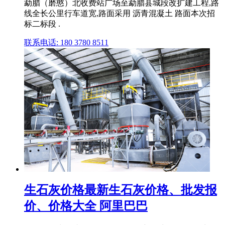
勐腊（磨憨）北收费站广场至勐腊县城段改扩建工程,路
线全长公里行车道宽,路面采用 沥青混凝土 路面本次招
标二标段 .
联系电话: 180 3780 8511
生石灰价格最新生石灰价格、批发报
价、价格大全 阿里巴巴