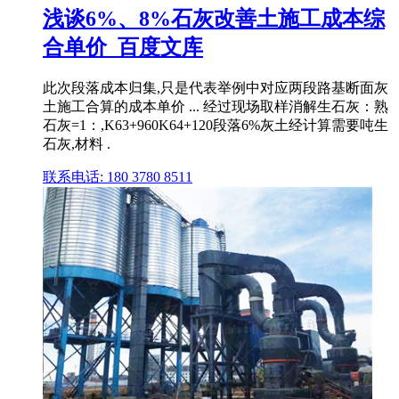
浅谈6%、8%石灰改善土施工成本综
合单价_百度文库
此次段落成本归集,只是代表举例中对应两段路基断面灰
土施工合算的成本单价 ... 经过现场取样消解生石灰：熟
石灰=1：,K63+960K64+120段落6%灰土经计算需要吨生
石灰,材料 .
联系电话: 180 3780 8511