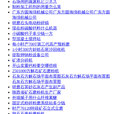
石场用的减速机ビジネス
制粉加工药剂的用量怎么算
广东方圆海绵机械公司广东方圆海绵机械公司广东方圆
海绵机械公司
研磨石头电动粉碎镐
现在粉碳酸钙料什么机器
小碳酸钙子多少钱一方
型混凝土搅拌站
每小时产700T第三代高产预粉磨
1小时300方斜锆石尾沙回收机
提取钾钠粉设备公司
矿渣分碎机
开山卖重钙粉要交哪些税
2501000方解石矿石磨粉机
石灰石方解石场平面布置图石灰石方解石场平面布置图
石灰石方解石场平面布置图
研磨石英砂石灰石产生副产品
陕西省矿石磨粉机生产厂家
外墙腻子用什么纤维素醚
固定式粉碎粉磨系统站多少钱
时产70120吨镁矿石立式立磨
卵石石膏粉磨粉机