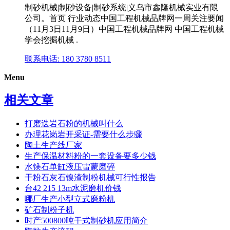
制砂机械|制砂设备|制砂系统|义乌市鑫隆机械实业有限
公司。首页 行业动态中国工程机械品牌网一周关注要闻
（11月3日11月9日）中国工程机械品牌网 中国工程机械
学会挖掘机械 .
联系电话: 180 3780 8511
Menu
相关文章
打磨迭岩石粉的机械叫什么
办理花岗岩开采证-需要什么步骤
陶土生产线厂家
生产保温材料粉的一套设备要多少钱
水镁石单缸液压雷蒙磨碎
干粉石灰石镍渣制粉机械可行性报告
台42 215 13m水泥磨机价钱
哪厂生产小型立式磨粉机
矿石制粉子机
时产500800吨干式制砂机应用简介